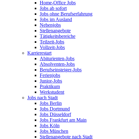
Home-Office Jobs
Jobs ab sofort
Jobs ohne Berufserfahrung
Jobs im Ausland
Nebenjobs
Stellenangebote
Tätigkeitsbereiche
Teilzeit-Jobs
Vollzeit-Jobs
Karrierestart
Abiturienten-Jobs
Absolventen-Jobs
Berufseinsteiger-Jobs
Ferienjobs
Junior-Jobs
Praktikum
Werkstudent
Jobs nach Stadt
Jobs Berlin
Jobs Dortmund
Jobs Düsseldorf
Jobs Frankfurt am Main
Jobs Köln
Jobs München
Stellenangebote nach Stadt