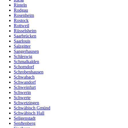
Rinteln
Rodgau
Rosenheim
Rostock
Rottweil
Rüsselsheim
Saarbrücken
Saarlouis
Salzgitter
Sangerhausen
Schleswig
Schmalkalden
Schorndorf
Schrobenhausen
Schwabach
Schwandorf
Schweinfurt
Schwerin
Schwerte
Schwetzingen
Schwäbisch Gmünd
Schwäbisch Hall
Seligenstadt
Senftenberg