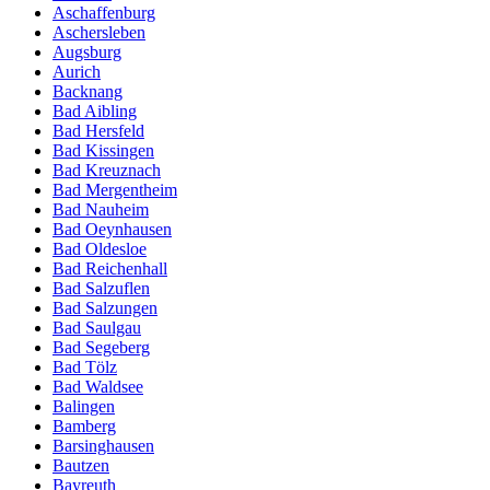
Aschaffenburg
Aschersleben
Augsburg
Aurich
Backnang
Bad Aibling
Bad Hersfeld
Bad Kissingen
Bad Kreuznach
Bad Mergentheim
Bad Nauheim
Bad Oeynhausen
Bad Oldesloe
Bad Reichenhall
Bad Salzuflen
Bad Salzungen
Bad Saulgau
Bad Segeberg
Bad Tölz
Bad Waldsee
Balingen
Bamberg
Barsinghausen
Bautzen
Bayreuth