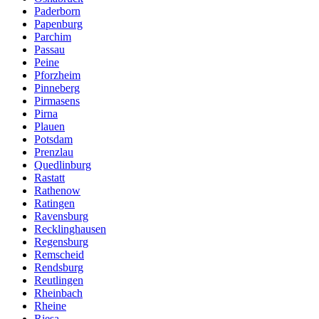
Paderborn
Papenburg
Parchim
Passau
Peine
Pforzheim
Pinneberg
Pirmasens
Pirna
Plauen
Potsdam
Prenzlau
Quedlinburg
Rastatt
Rathenow
Ratingen
Ravensburg
Recklinghausen
Regensburg
Remscheid
Rendsburg
Reutlingen
Rheinbach
Rheine
Riesa