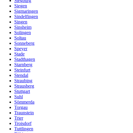
Siegburg
Siegen
Sigmaringen
Sindelfingen
Singen
Sinsheim
Solingen
Soltau
Sonneberg
Speyer
Stade
Stadthagen
Starnberg
Steinfurt
Stendal
Straubing
Strausberg
Stuttgart
Suhl
Sömmerda
Torgau
Traunstein
Trier
Troisdorf
Tuttlingen