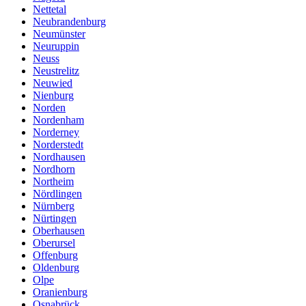
Nettetal
Neubrandenburg
Neumünster
Neuruppin
Neuss
Neustrelitz
Neuwied
Nienburg
Norden
Nordenham
Norderney
Norderstedt
Nordhausen
Nordhorn
Northeim
Nördlingen
Nürnberg
Nürtingen
Oberhausen
Oberursel
Offenburg
Oldenburg
Olpe
Oranienburg
Osnabrück