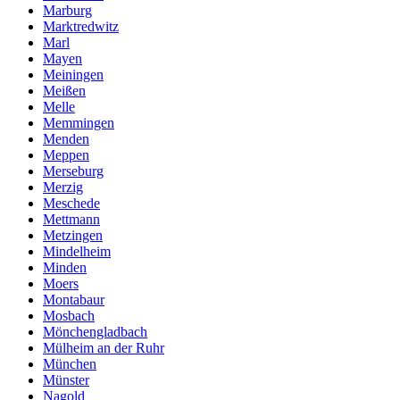
Marburg
Marktredwitz
Marl
Mayen
Meiningen
Meißen
Melle
Memmingen
Menden
Meppen
Merseburg
Merzig
Meschede
Mettmann
Metzingen
Mindelheim
Minden
Moers
Montabaur
Mosbach
Mönchengladbach
Mülheim an der Ruhr
München
Münster
Nagold