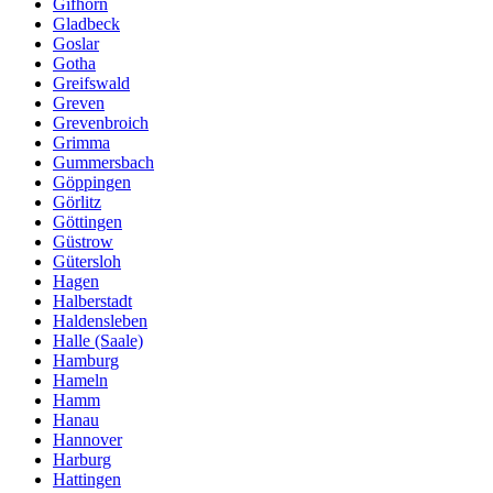
Gifhorn
Gladbeck
Goslar
Gotha
Greifswald
Greven
Grevenbroich
Grimma
Gummersbach
Göppingen
Görlitz
Göttingen
Güstrow
Gütersloh
Hagen
Halberstadt
Haldensleben
Halle (Saale)
Hamburg
Hameln
Hamm
Hanau
Hannover
Harburg
Hattingen