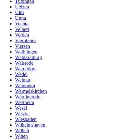
Tübingen
Uelzen
Ulm
Unna
Vechta
Velbert
Verden
Viernheim
Viersen
Waiblingen
Waldkraiburg
Walsrode
Warendorf
Wedel
Weimar
Weinheim
Wermelskirchen
Wernigerode
Wertheim
Wesel
Wetzlar
Wiesbaden
Wilhelmshaven
Willich
Witten