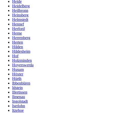
Heide
Heidelberg
Heilbronn
Heinsberg
Helmstedt
Hennef
Herford
Herne
Herrenberg
Herten
Hilden
Hildesheim
Hof
Holzminden
Hoyerswerda
Husum
Höxter
Hürth
Ibbenbüren
Idstein
Illertissen
Ilmenau
Ingolstadt
Iserlohn
Itzehoe