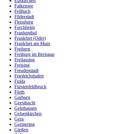
Euskirchen
Falkensee
Fellbach
Filderstadt
Flensburg
Forchheim
Frankenthal
Frankfurt (Oder)
Frankfurt am Main
Freiberg
Freiburg im Breisgau
Freilassing
Freising
Freudenstadt
Friedrichshafen
Fulda
Fürstenfeldbruck
Fürth
Garbsen
Geesthacht
Gelnhausen
Gelsenkirchen
Gera
Germering
Gießen