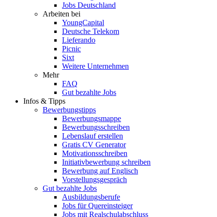
Jobs Deutschland
Arbeiten bei
YoungCapital
Deutsche Telekom
Lieferando
Picnic
Sixt
Weitere Unternehmen
Mehr
FAQ
Gut bezahlte Jobs
Infos & Tipps
Bewerbungstipps
Bewerbungsmappe
Bewerbungsschreiben
Lebenslauf erstellen
Gratis CV Generator
Motivationsschreiben
Initiativbewerbung schreiben
Bewerbung auf Englisch
Vorstellungsgespräch
Gut bezahlte Jobs
Ausbildungsberufe
Jobs für Quereinsteiger
Jobs mit Realschulabschluss