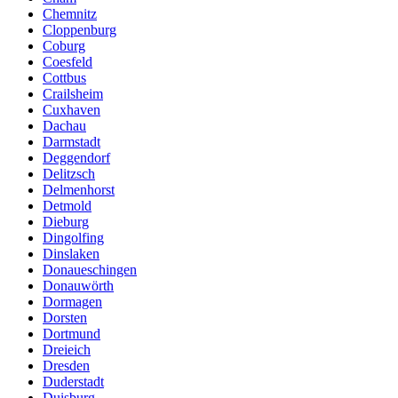
Chemnitz
Cloppenburg
Coburg
Coesfeld
Cottbus
Crailsheim
Cuxhaven
Dachau
Darmstadt
Deggendorf
Delitzsch
Delmenhorst
Detmold
Dieburg
Dingolfing
Dinslaken
Donaueschingen
Donauwörth
Dormagen
Dorsten
Dortmund
Dreieich
Dresden
Duderstadt
Duisburg