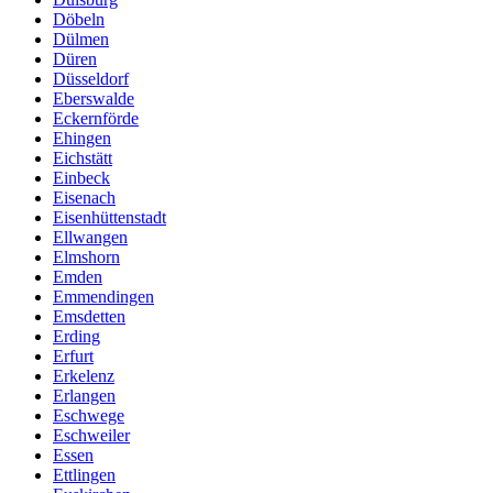
Döbeln
Dülmen
Düren
Düsseldorf
Eberswalde
Eckernförde
Ehingen
Eichstätt
Einbeck
Eisenach
Eisenhüttenstadt
Ellwangen
Elmshorn
Emden
Emmendingen
Emsdetten
Erding
Erfurt
Erkelenz
Erlangen
Eschwege
Eschweiler
Essen
Ettlingen