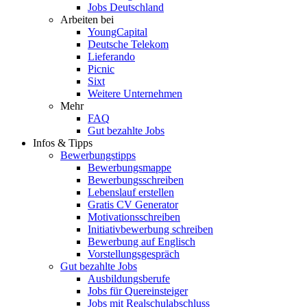
Jobs Deutschland
Arbeiten bei
YoungCapital
Deutsche Telekom
Lieferando
Picnic
Sixt
Weitere Unternehmen
Mehr
FAQ
Gut bezahlte Jobs
Infos & Tipps
Bewerbungstipps
Bewerbungsmappe
Bewerbungsschreiben
Lebenslauf erstellen
Gratis CV Generator
Motivationsschreiben
Initiativbewerbung schreiben
Bewerbung auf Englisch
Vorstellungsgespräch
Gut bezahlte Jobs
Ausbildungsberufe
Jobs für Quereinsteiger
Jobs mit Realschulabschluss