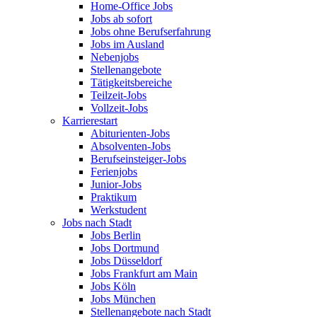
Home-Office Jobs
Jobs ab sofort
Jobs ohne Berufserfahrung
Jobs im Ausland
Nebenjobs
Stellenangebote
Tätigkeitsbereiche
Teilzeit-Jobs
Vollzeit-Jobs
Karrierestart
Abiturienten-Jobs
Absolventen-Jobs
Berufseinsteiger-Jobs
Ferienjobs
Junior-Jobs
Praktikum
Werkstudent
Jobs nach Stadt
Jobs Berlin
Jobs Dortmund
Jobs Düsseldorf
Jobs Frankfurt am Main
Jobs Köln
Jobs München
Stellenangebote nach Stadt