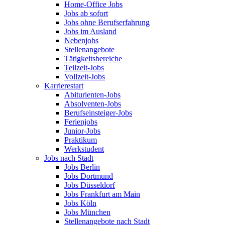
Home-Office Jobs
Jobs ab sofort
Jobs ohne Berufserfahrung
Jobs im Ausland
Nebenjobs
Stellenangebote
Tätigkeitsbereiche
Teilzeit-Jobs
Vollzeit-Jobs
Karrierestart
Abiturienten-Jobs
Absolventen-Jobs
Berufseinsteiger-Jobs
Ferienjobs
Junior-Jobs
Praktikum
Werkstudent
Jobs nach Stadt
Jobs Berlin
Jobs Dortmund
Jobs Düsseldorf
Jobs Frankfurt am Main
Jobs Köln
Jobs München
Stellenangebote nach Stadt