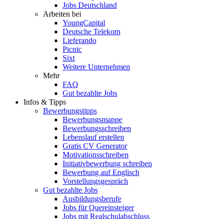
Jobs Deutschland
Arbeiten bei
YoungCapital
Deutsche Telekom
Lieferando
Picnic
Sixt
Weitere Unternehmen
Mehr
FAQ
Gut bezahlte Jobs
Infos & Tipps
Bewerbungstipps
Bewerbungsmappe
Bewerbungsschreiben
Lebenslauf erstellen
Gratis CV Generator
Motivationsschreiben
Initiativbewerbung schreiben
Bewerbung auf Englisch
Vorstellungsgespräch
Gut bezahlte Jobs
Ausbildungsberufe
Jobs für Quereinsteiger
Jobs mit Realschulabschluss