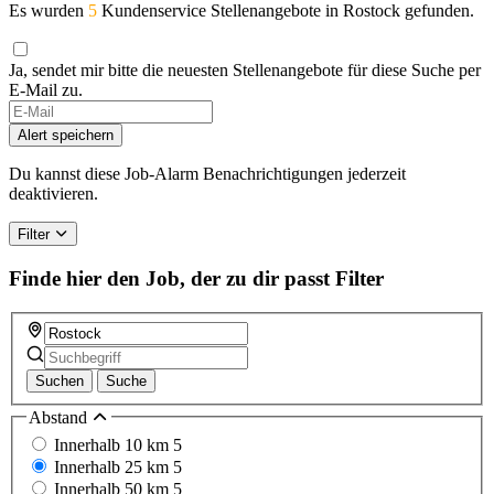
Es wurden
5
Kundenservice Stellenangebote in Rostock gefunden.
Ja, sendet mir bitte die neuesten Stellenangebote für diese Suche per
E-Mail zu.
If
you
Alert speichern
are
a
Du kannst diese Job-Alarm Benachrichtigungen jederzeit
human,
deaktivieren.
ignore
this
Filter
field
Finde hier den Job, der zu dir passt
Filter
Suchen
Suche
Abstand
Innerhalb 10 km
5
Innerhalb 25 km
5
Innerhalb 50 km
5