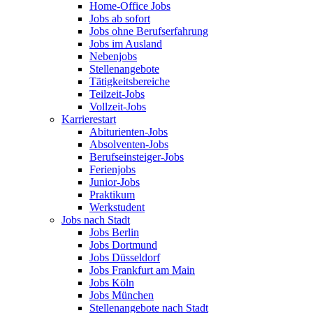
Home-Office Jobs
Jobs ab sofort
Jobs ohne Berufserfahrung
Jobs im Ausland
Nebenjobs
Stellenangebote
Tätigkeitsbereiche
Teilzeit-Jobs
Vollzeit-Jobs
Karrierestart
Abiturienten-Jobs
Absolventen-Jobs
Berufseinsteiger-Jobs
Ferienjobs
Junior-Jobs
Praktikum
Werkstudent
Jobs nach Stadt
Jobs Berlin
Jobs Dortmund
Jobs Düsseldorf
Jobs Frankfurt am Main
Jobs Köln
Jobs München
Stellenangebote nach Stadt