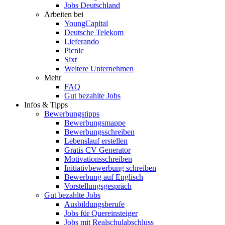
Jobs Deutschland
Arbeiten bei
YoungCapital
Deutsche Telekom
Lieferando
Picnic
Sixt
Weitere Unternehmen
Mehr
FAQ
Gut bezahlte Jobs
Infos & Tipps
Bewerbungstipps
Bewerbungsmappe
Bewerbungsschreiben
Lebenslauf erstellen
Gratis CV Generator
Motivationsschreiben
Initiativbewerbung schreiben
Bewerbung auf Englisch
Vorstellungsgespräch
Gut bezahlte Jobs
Ausbildungsberufe
Jobs für Quereinsteiger
Jobs mit Realschulabschluss