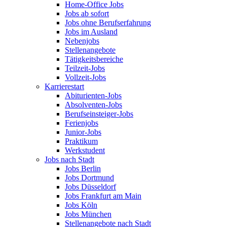
Home-Office Jobs
Jobs ab sofort
Jobs ohne Berufserfahrung
Jobs im Ausland
Nebenjobs
Stellenangebote
Tätigkeitsbereiche
Teilzeit-Jobs
Vollzeit-Jobs
Karrierestart
Abiturienten-Jobs
Absolventen-Jobs
Berufseinsteiger-Jobs
Ferienjobs
Junior-Jobs
Praktikum
Werkstudent
Jobs nach Stadt
Jobs Berlin
Jobs Dortmund
Jobs Düsseldorf
Jobs Frankfurt am Main
Jobs Köln
Jobs München
Stellenangebote nach Stadt