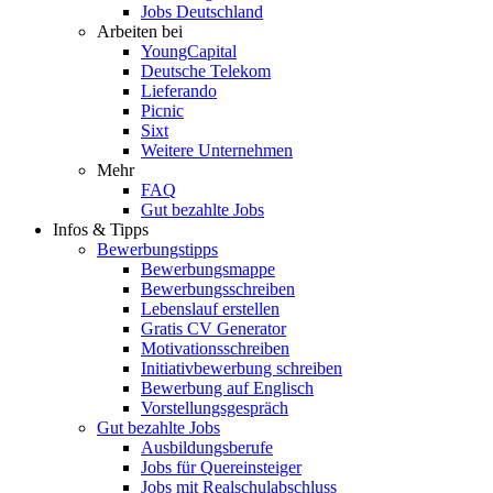
Jobs Deutschland
Arbeiten bei
YoungCapital
Deutsche Telekom
Lieferando
Picnic
Sixt
Weitere Unternehmen
Mehr
FAQ
Gut bezahlte Jobs
Infos & Tipps
Bewerbungstipps
Bewerbungsmappe
Bewerbungsschreiben
Lebenslauf erstellen
Gratis CV Generator
Motivationsschreiben
Initiativbewerbung schreiben
Bewerbung auf Englisch
Vorstellungsgespräch
Gut bezahlte Jobs
Ausbildungsberufe
Jobs für Quereinsteiger
Jobs mit Realschulabschluss