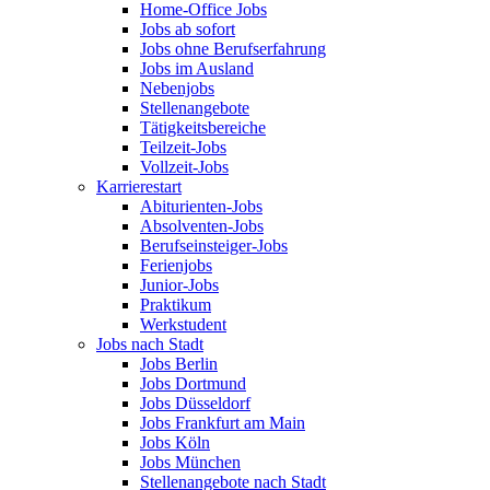
Home-Office Jobs
Jobs ab sofort
Jobs ohne Berufserfahrung
Jobs im Ausland
Nebenjobs
Stellenangebote
Tätigkeitsbereiche
Teilzeit-Jobs
Vollzeit-Jobs
Karrierestart
Abiturienten-Jobs
Absolventen-Jobs
Berufseinsteiger-Jobs
Ferienjobs
Junior-Jobs
Praktikum
Werkstudent
Jobs nach Stadt
Jobs Berlin
Jobs Dortmund
Jobs Düsseldorf
Jobs Frankfurt am Main
Jobs Köln
Jobs München
Stellenangebote nach Stadt