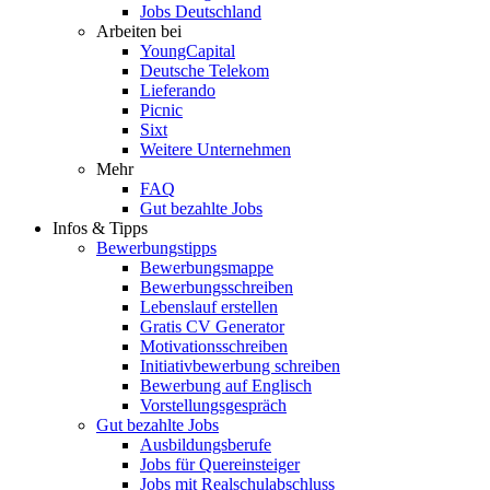
Jobs Deutschland
Arbeiten bei
YoungCapital
Deutsche Telekom
Lieferando
Picnic
Sixt
Weitere Unternehmen
Mehr
FAQ
Gut bezahlte Jobs
Infos & Tipps
Bewerbungstipps
Bewerbungsmappe
Bewerbungsschreiben
Lebenslauf erstellen
Gratis CV Generator
Motivationsschreiben
Initiativbewerbung schreiben
Bewerbung auf Englisch
Vorstellungsgespräch
Gut bezahlte Jobs
Ausbildungsberufe
Jobs für Quereinsteiger
Jobs mit Realschulabschluss