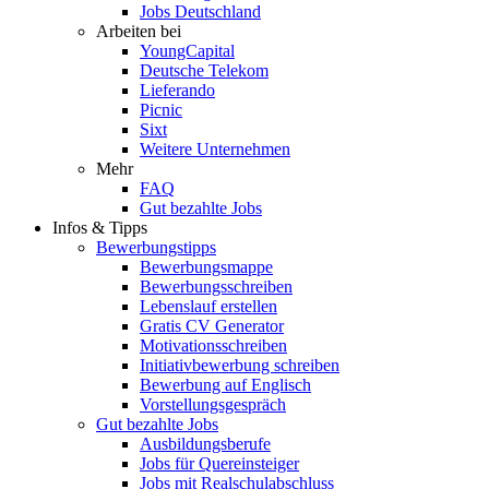
Jobs Deutschland
Arbeiten bei
YoungCapital
Deutsche Telekom
Lieferando
Picnic
Sixt
Weitere Unternehmen
Mehr
FAQ
Gut bezahlte Jobs
Infos & Tipps
Bewerbungstipps
Bewerbungsmappe
Bewerbungsschreiben
Lebenslauf erstellen
Gratis CV Generator
Motivationsschreiben
Initiativbewerbung schreiben
Bewerbung auf Englisch
Vorstellungsgespräch
Gut bezahlte Jobs
Ausbildungsberufe
Jobs für Quereinsteiger
Jobs mit Realschulabschluss