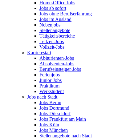
Home-Office Jobs
Jobs ab sofort
Jobs ohne Berufserfahrung
Jobs im Ausland
Nebenjobs
Stellenangebote
Tätigkeitsbereiche
Teilzeit-Jobs
Vollzeit-Jobs
Karrierestart
Abiturienten-Jobs
Absolventen-Jobs
Berufseinsteiger-Jobs
Ferienjobs
Junior-Jobs
Praktikum
Werkstudent
Jobs nach Stadt
Jobs Berlin
Jobs Dortmund
Jobs Düsseldorf
Jobs Frankfurt am Main
Jobs Köln
Jobs München
Stellenangebote nach Stadt