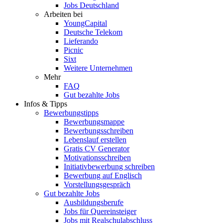
Jobs Deutschland
Arbeiten bei
YoungCapital
Deutsche Telekom
Lieferando
Picnic
Sixt
Weitere Unternehmen
Mehr
FAQ
Gut bezahlte Jobs
Infos & Tipps
Bewerbungstipps
Bewerbungsmappe
Bewerbungsschreiben
Lebenslauf erstellen
Gratis CV Generator
Motivationsschreiben
Initiativbewerbung schreiben
Bewerbung auf Englisch
Vorstellungsgespräch
Gut bezahlte Jobs
Ausbildungsberufe
Jobs für Quereinsteiger
Jobs mit Realschulabschluss