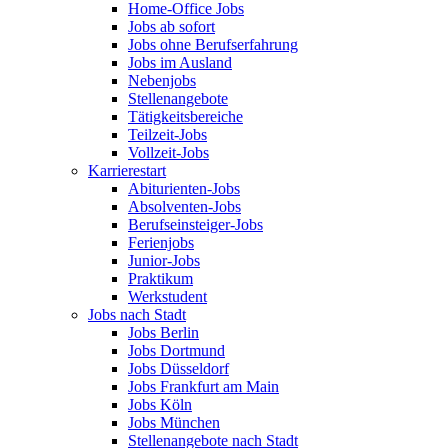
Home-Office Jobs
Jobs ab sofort
Jobs ohne Berufserfahrung
Jobs im Ausland
Nebenjobs
Stellenangebote
Tätigkeitsbereiche
Teilzeit-Jobs
Vollzeit-Jobs
Karrierestart
Abiturienten-Jobs
Absolventen-Jobs
Berufseinsteiger-Jobs
Ferienjobs
Junior-Jobs
Praktikum
Werkstudent
Jobs nach Stadt
Jobs Berlin
Jobs Dortmund
Jobs Düsseldorf
Jobs Frankfurt am Main
Jobs Köln
Jobs München
Stellenangebote nach Stadt