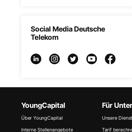
Social Media Deutsche
Telekom
YoungCapital
Für Unt
Über YoungCapital
Unsere Dienst
Interne Stellenangebote
Tarif berechn