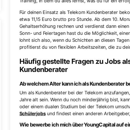
Training, in dem du alles lernst, was du für ein e
Für deinen Einsatz als Telekom Kundenberater beko
etwa 11,15 Euro brutto pro Stunde. Ab dem 10. Mona
Gehaltserhöhung rechnen und verdienst dann einen
Sonn- und Feiertagen hast du die Möglichkeit, eine
lohnt sich also, wenn du Schichten an diesen Tag
profitierst du von flexiblen Arbeitszeiten, die zu de
Häufig gestellte Fragen zu Jobs a
Kundenberater
Ab welchem Alter kann ich als Kundenberater b
Um als Kundenberater bei der Telekom anzufangen, 
Jahre alt sein. Wenn du noch minderjährig bist, kan
oder einem dualen Studium bei der Telekom umscha
Schülerjobs
und findest einen anderen Arbeitgeber,
Wie bewerbe ich mich über YoungCapital auf e