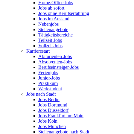
Home-Office Jobs
Jobs ab sofort
Jobs ohne Berufserfahrung
Jobs im Ausland
Nebenjobs
Stellenangebote
Tätigkeitsbereiche
Teilzeit-Jobs
Vollzeit-Jobs
Karrierestart
Abiturienten-Jobs
Absolventen-Jobs
Berufseinsteiger-Jobs
Ferienjobs
Junior-Jobs
Praktikum
Werkstudent
Jobs nach Stadt
Jobs Berlin
Jobs Dortmund
Jobs Düsseldorf
Jobs Frankfurt am Main
Jobs Köln
Jobs München
Stellenangebote nach Stadt