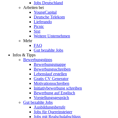
Jobs Deutschland
Arbeiten bei
YoungCapital
Deutsche Telekom
Lieferando
Picnic
Sixt
Weitere Unternehmen
Mehr
FAQ
Gut bezahlte Jobs
Infos & Tipps
Bewerbungstipps
Bewerbungsmappe
Bewerbungsschreiben
Lebenslauf erstellen
Gratis CV Generator
Motivationsschreiben
Initiativbewerbung schreiben
Bewerbung auf Englisch
Vorstellungsgespräch
Gut bezahlte Jobs
Ausbildungsberufe
Jobs für Quereinsteiger
Jobs mit Realschulabschluss