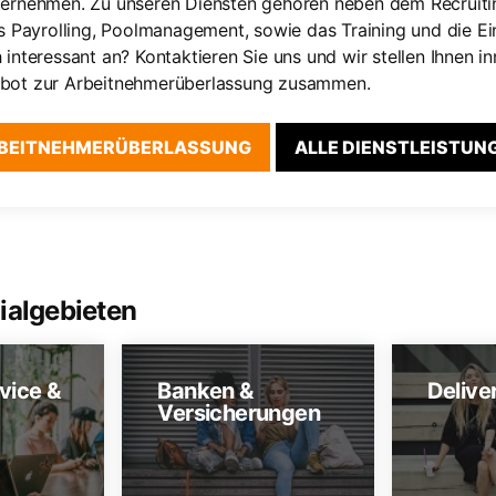
Unternehmen. Zu unseren Diensten gehören neben dem Recruiti
 Payrolling, Poolmanagement, sowie das Training und die Ei
h interessant an? Kontaktieren Sie uns und wir stellen Ihnen i
gebot zur Arbeitnehmerüberlassung zusammen.
BEITNEHMERÜBERLASSUNG
ALLE DIENSTLEISTUN
ialgebieten
vice &
Banken &
Delive
Versicherungen