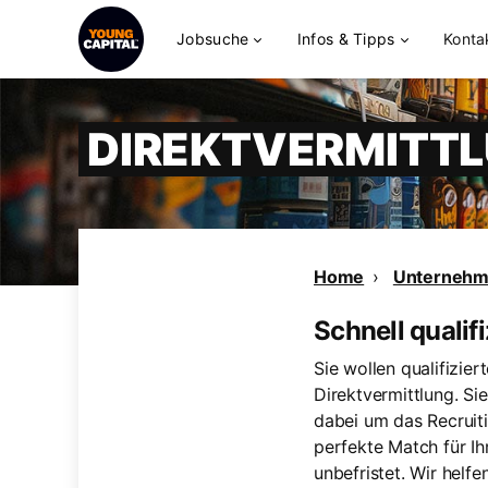
Jobsuche
Infos & Tipps
Konta
DIREKTVERMITTL
Home
Unterneh
Schnell qualifi
Sie wollen qualifizier
Direktvermittlung. Si
dabei um das Recruit
perfekte Match für Ihr
unbefristet. Wir helf