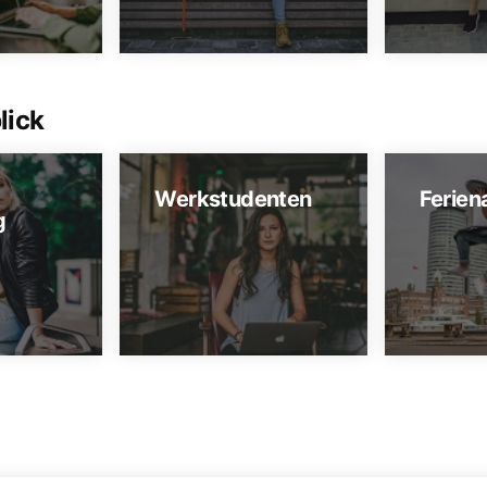
lick
Werkstudenten
Ferien
g