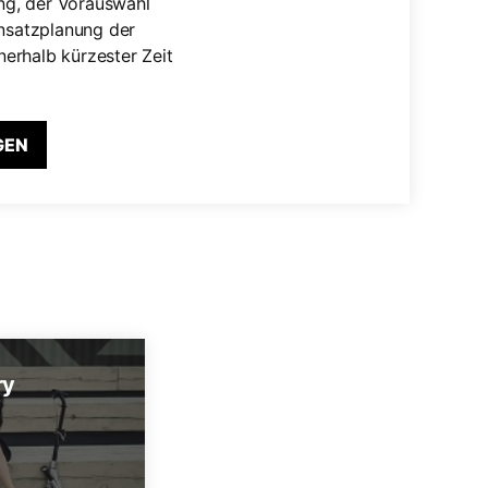
ng, der Vorauswahl
nsatzplanung der
nnerhalb kürzester Zeit
GEN
ry