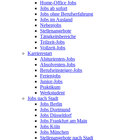
Home-Office Jobs
Jobs ab sofort
Jobs ohne Berufserfahrung
Jobs im Ausland
Nebenjobs
Stellenangebote
Tätigkeitsbereiche
Teilzeit-Jobs
Vollzeit-Jobs
Karrierestart
Abiturienten-Jobs
Absolventen-Jobs
Berufseinsteiger-Jobs
Ferienjobs
Junior-Jobs
Praktikum
Werkstudent
Jobs nach Stadt
Jobs Berlin
Jobs Dortmund
Jobs Düsseldorf
Jobs Frankfurt am Main
Jobs Köln
Jobs München
Stellenangebote nach Stadt