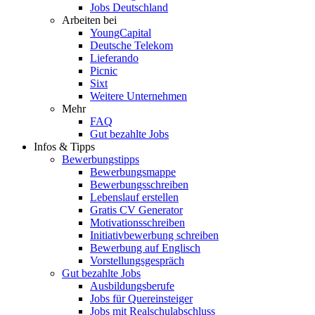
Jobs Deutschland
Arbeiten bei
YoungCapital
Deutsche Telekom
Lieferando
Picnic
Sixt
Weitere Unternehmen
Mehr
FAQ
Gut bezahlte Jobs
Infos & Tipps
Bewerbungstipps
Bewerbungsmappe
Bewerbungsschreiben
Lebenslauf erstellen
Gratis CV Generator
Motivationsschreiben
Initiativbewerbung schreiben
Bewerbung auf Englisch
Vorstellungsgespräch
Gut bezahlte Jobs
Ausbildungsberufe
Jobs für Quereinsteiger
Jobs mit Realschulabschluss