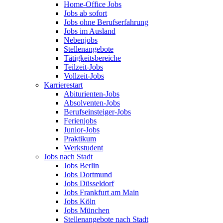
Home-Office Jobs
Jobs ab sofort
Jobs ohne Berufserfahrung
Jobs im Ausland
Nebenjobs
Stellenangebote
Tätigkeitsbereiche
Teilzeit-Jobs
Vollzeit-Jobs
Karrierestart
Abiturienten-Jobs
Absolventen-Jobs
Berufseinsteiger-Jobs
Ferienjobs
Junior-Jobs
Praktikum
Werkstudent
Jobs nach Stadt
Jobs Berlin
Jobs Dortmund
Jobs Düsseldorf
Jobs Frankfurt am Main
Jobs Köln
Jobs München
Stellenangebote nach Stadt