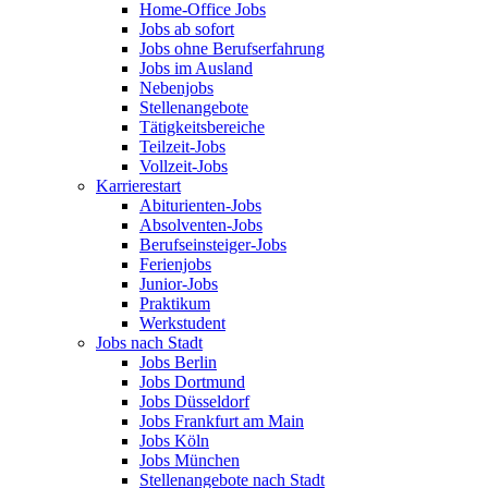
Home-Office Jobs
Jobs ab sofort
Jobs ohne Berufserfahrung
Jobs im Ausland
Nebenjobs
Stellenangebote
Tätigkeitsbereiche
Teilzeit-Jobs
Vollzeit-Jobs
Karrierestart
Abiturienten-Jobs
Absolventen-Jobs
Berufseinsteiger-Jobs
Ferienjobs
Junior-Jobs
Praktikum
Werkstudent
Jobs nach Stadt
Jobs Berlin
Jobs Dortmund
Jobs Düsseldorf
Jobs Frankfurt am Main
Jobs Köln
Jobs München
Stellenangebote nach Stadt