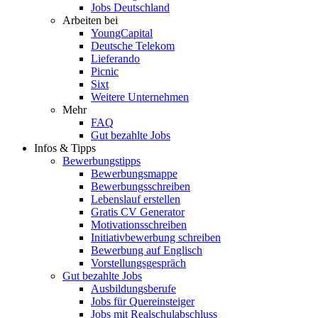
Jobs Deutschland
Arbeiten bei
YoungCapital
Deutsche Telekom
Lieferando
Picnic
Sixt
Weitere Unternehmen
Mehr
FAQ
Gut bezahlte Jobs
Infos & Tipps
Bewerbungstipps
Bewerbungsmappe
Bewerbungsschreiben
Lebenslauf erstellen
Gratis CV Generator
Motivationsschreiben
Initiativbewerbung schreiben
Bewerbung auf Englisch
Vorstellungsgespräch
Gut bezahlte Jobs
Ausbildungsberufe
Jobs für Quereinsteiger
Jobs mit Realschulabschluss