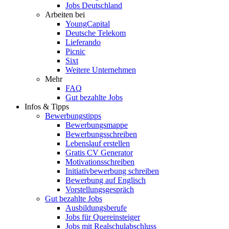
Jobs Deutschland
Arbeiten bei
YoungCapital
Deutsche Telekom
Lieferando
Picnic
Sixt
Weitere Unternehmen
Mehr
FAQ
Gut bezahlte Jobs
Infos & Tipps
Bewerbungstipps
Bewerbungsmappe
Bewerbungsschreiben
Lebenslauf erstellen
Gratis CV Generator
Motivationsschreiben
Initiativbewerbung schreiben
Bewerbung auf Englisch
Vorstellungsgespräch
Gut bezahlte Jobs
Ausbildungsberufe
Jobs für Quereinsteiger
Jobs mit Realschulabschluss