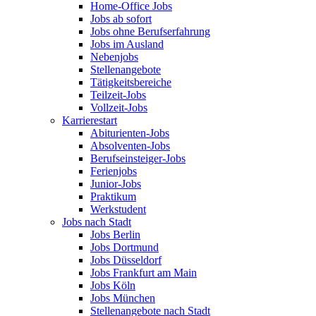
Home-Office Jobs
Jobs ab sofort
Jobs ohne Berufserfahrung
Jobs im Ausland
Nebenjobs
Stellenangebote
Tätigkeitsbereiche
Teilzeit-Jobs
Vollzeit-Jobs
Karrierestart
Abiturienten-Jobs
Absolventen-Jobs
Berufseinsteiger-Jobs
Ferienjobs
Junior-Jobs
Praktikum
Werkstudent
Jobs nach Stadt
Jobs Berlin
Jobs Dortmund
Jobs Düsseldorf
Jobs Frankfurt am Main
Jobs Köln
Jobs München
Stellenangebote nach Stadt