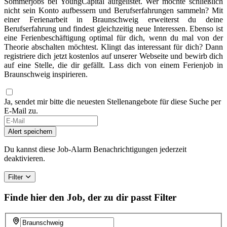
Sommerjobs bei YoungCapital aufgelistet. Wer möchte schließlich
nicht sein Konto aufbessern und Berufserfahrungen sammeln? Mit
einer Ferienarbeit in Braunschweig erweiterst du deine
Berufserfahrung und findest gleichzeitig neue Interessen. Ebenso ist
eine Ferienbeschäftigung optimal für dich, wenn du mal von der
Theorie abschalten möchtest. Klingt das interessant für dich? Dann
registriere dich jetzt kostenlos auf unserer Webseite und bewirb dich
auf eine Stelle, die dir gefällt. Lass dich von einem Ferienjob in
Braunschweig inspirieren.
Ja, sendet mir bitte die neuesten Stellenangebote für diese Suche per
E-Mail zu.
If
you
Alert speichern
are
a
Du kannst diese Job-Alarm Benachrichtigungen jederzeit
human,
deaktivieren.
ignore
this
Filter
field
Finde hier den Job, der zu dir passt
Filter