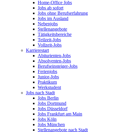
Home-Office Jobs
Jobs ab sofort
Jobs ohne Berufserfahrung
Jobs im Ausland
Nebenjobs
Stellenangebote
Tätigkeitsbereiche
Teilzeit-Jobs
Vollzeit-Jobs
Karrierestart
Abiturienten-Jobs
Absolventen-Jobs
Berufseinsteiger-Jobs
Ferienjobs
Junior-Jobs
Praktikum
Werkstudent
Jobs nach Stadt
Jobs Berlin
Jobs Dortmund
Jobs Düsseldorf
Jobs Frankfurt am Main
Jobs Köln
Jobs München
Stellenangebote nach Stadt