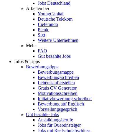
Jobs Deutschland
Arbeiten bei
YoungCapital
Deutsche Telekom
Lieferando
Picnic
Sixt
Weitere Unternehmen
Mehr
FAQ
Gut bezahlte Jobs
Infos & Tipps
Bewerbungstipps
Bewerbungsmappe
Bewerbungsschreiben
Lebenslauf erstellen
Gratis CV Generator
Motivationsschreiben
Initiativbewerbung schreiben
Bewerbung auf Englisch
Vorstellungsgespräch
Gut bezahlte Jobs
Ausbildungsberufe
Jobs für Quereinsteiger
Jobs mit Realschulabschluss