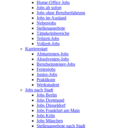
Home-Office Jobs
Jobs ab sofort
Jobs ohne Berufserfahrung
Jobs im Ausland
Nebenjobs
Stellenangebote
Tätigkeitsbereiche
Teilzeit-Jobs
Vollzeit-Jobs
Karrierestart
Abiturienten-Jobs
Absolventen-Jobs
Berufseinsteiger-Jobs
Ferienjobs
Junior-Jobs
Praktikum
Werkstudent
Jobs nach Stadt
Jobs Berlin
Jobs Dortmund
Jobs Düsseldorf
Jobs Frankfurt am Main
Jobs Köln
Jobs München
Stellenangebote nach Stadt