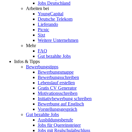
Jobs Deutschland
Arbeiten bei
YoungCapital
Deutsche Telekom
Lieferando
Picnic
Sixt
Weitere Unternehmen
Mehr
FAQ
Gut bezahlte Jobs
Infos & Tipps
Bewerbungstipps
Bewerbungsmappe
Bewerbungsschreiben
Lebenslauf erstellen
Gratis CV Generator
Motivationsschreiben
Initiativbewerbung schreiben
Bewerbung auf Englisch
Vorstellungsgespräch
Gut bezahlte Jobs
Ausbildungsberufe
Jobs für Quereinsteiger
Jobs mit Realschulabschluss