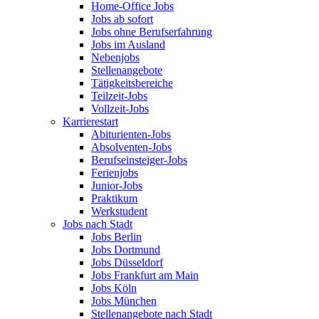
Home-Office Jobs
Jobs ab sofort
Jobs ohne Berufserfahrung
Jobs im Ausland
Nebenjobs
Stellenangebote
Tätigkeitsbereiche
Teilzeit-Jobs
Vollzeit-Jobs
Karrierestart
Abiturienten-Jobs
Absolventen-Jobs
Berufseinsteiger-Jobs
Ferienjobs
Junior-Jobs
Praktikum
Werkstudent
Jobs nach Stadt
Jobs Berlin
Jobs Dortmund
Jobs Düsseldorf
Jobs Frankfurt am Main
Jobs Köln
Jobs München
Stellenangebote nach Stadt