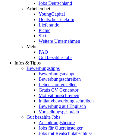
Jobs Deutschland
Arbeiten bei
YoungCapital
Deutsche Telekom
Lieferando
Picnic
Sixt
Weitere Unternehmen
Mehr
FAQ
Gut bezahlte Jobs
Infos & Tipps
Bewerbungstipps
Bewerbungsmappe
Bewerbungsschreiben
Lebenslauf erstellen
Gratis CV Generator
Motivationsschreiben
Initiativbewerbung schreiben
Bewerbung auf Englisch
Vorstellungsgespräch
Gut bezahlte Jobs
Ausbildungsberufe
Jobs für Quereinsteiger
Jobs mit Realschulabschluss