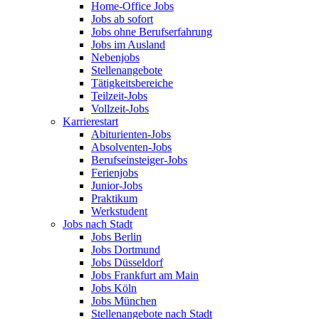
Home-Office Jobs
Jobs ab sofort
Jobs ohne Berufserfahrung
Jobs im Ausland
Nebenjobs
Stellenangebote
Tätigkeitsbereiche
Teilzeit-Jobs
Vollzeit-Jobs
Karrierestart
Abiturienten-Jobs
Absolventen-Jobs
Berufseinsteiger-Jobs
Ferienjobs
Junior-Jobs
Praktikum
Werkstudent
Jobs nach Stadt
Jobs Berlin
Jobs Dortmund
Jobs Düsseldorf
Jobs Frankfurt am Main
Jobs Köln
Jobs München
Stellenangebote nach Stadt