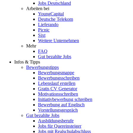
Jobs Deutschland
Arbeiten bei
YoungCapital
Deutsche Telekom
Lieferando
Picnic
Sixt
Weitere Unternehmen
Mehr
FAQ
Gut bezahlte Jobs
Infos & Tipps
Bewerbungstipps
Bewerbungsmappe
Bewerbungsschreiben
Lebenslauf erstellen
Gratis CV Generator
Motivationsschreiben
Initiativbewerbung schreiben
Bewerbung auf Englisch
Vorstellungsgespräch
Gut bezahlte Jobs
Ausbildungsberufe
Jobs für Quereinsteiger
Jobs mit Realschulabschluss