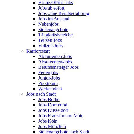
Home-Office Jobs
Jobs ab sofort
Jobs ohne Berufserfahrung
Jobs im Ausland
Nebenjobs
Stellenangebote
Tätigkeitsbereiche
Teilzeit-Jobs
Vollzeit-Jobs
Karrierestart
Abiturienten-Jobs
Absolventen-Jobs
Berufseinsteiger-Jobs
Ferienjobs
Junior-Jobs
Praktikum
Werkstudent
Jobs nach Stadt
Jobs Berlin
Jobs Dortmund
Jobs Düsseldorf
Jobs Frankfurt am Main
Jobs Köln
Jobs München
Stellenangebote nach Stadt