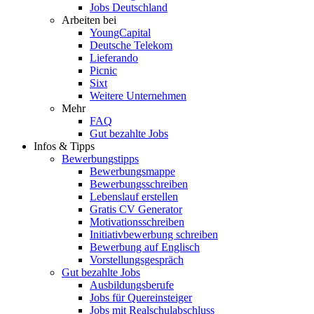
Jobs Deutschland
Arbeiten bei
YoungCapital
Deutsche Telekom
Lieferando
Picnic
Sixt
Weitere Unternehmen
Mehr
FAQ
Gut bezahlte Jobs
Infos & Tipps
Bewerbungstipps
Bewerbungsmappe
Bewerbungsschreiben
Lebenslauf erstellen
Gratis CV Generator
Motivationsschreiben
Initiativbewerbung schreiben
Bewerbung auf Englisch
Vorstellungsgespräch
Gut bezahlte Jobs
Ausbildungsberufe
Jobs für Quereinsteiger
Jobs mit Realschulabschluss