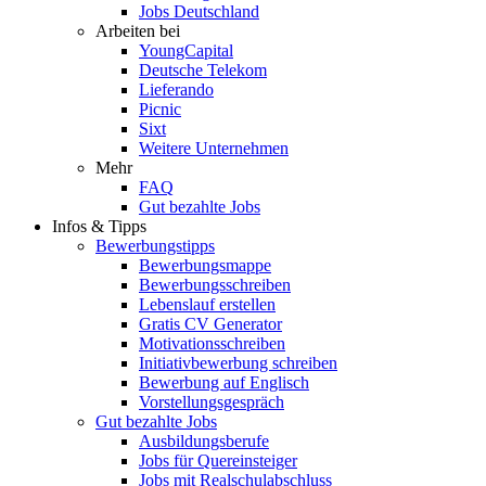
Jobs Deutschland
Arbeiten bei
YoungCapital
Deutsche Telekom
Lieferando
Picnic
Sixt
Weitere Unternehmen
Mehr
FAQ
Gut bezahlte Jobs
Infos & Tipps
Bewerbungstipps
Bewerbungsmappe
Bewerbungsschreiben
Lebenslauf erstellen
Gratis CV Generator
Motivationsschreiben
Initiativbewerbung schreiben
Bewerbung auf Englisch
Vorstellungsgespräch
Gut bezahlte Jobs
Ausbildungsberufe
Jobs für Quereinsteiger
Jobs mit Realschulabschluss