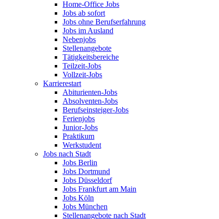
Home-Office Jobs
Jobs ab sofort
Jobs ohne Berufserfahrung
Jobs im Ausland
Nebenjobs
Stellenangebote
Tätigkeitsbereiche
Teilzeit-Jobs
Vollzeit-Jobs
Karrierestart
Abiturienten-Jobs
Absolventen-Jobs
Berufseinsteiger-Jobs
Ferienjobs
Junior-Jobs
Praktikum
Werkstudent
Jobs nach Stadt
Jobs Berlin
Jobs Dortmund
Jobs Düsseldorf
Jobs Frankfurt am Main
Jobs Köln
Jobs München
Stellenangebote nach Stadt