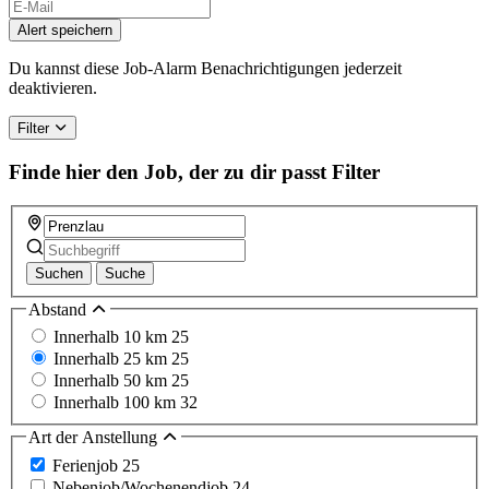
If
you
Alert speichern
are
a
Du kannst diese Job-Alarm Benachrichtigungen jederzeit
human,
deaktivieren.
ignore
this
Filter
field
Finde hier den Job, der zu dir passt
Filter
Suchen
Suche
Abstand
Innerhalb 10 km
25
Innerhalb 25 km
25
Innerhalb 50 km
25
Innerhalb 100 km
32
Art der Anstellung
Ferienjob
25
Nebenjob/Wochenendjob
24