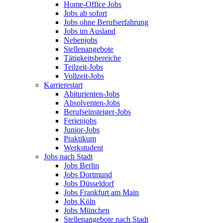
Home-Office Jobs
Jobs ab sofort
Jobs ohne Berufserfahrung
Jobs im Ausland
Nebenjobs
Stellenangebote
Tätigkeitsbereiche
Teilzeit-Jobs
Vollzeit-Jobs
Karrierestart
Abiturienten-Jobs
Absolventen-Jobs
Berufseinsteiger-Jobs
Ferienjobs
Junior-Jobs
Praktikum
Werkstudent
Jobs nach Stadt
Jobs Berlin
Jobs Dortmund
Jobs Düsseldorf
Jobs Frankfurt am Main
Jobs Köln
Jobs München
Stellenangebote nach Stadt