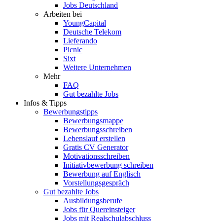
Jobs Deutschland
Arbeiten bei
YoungCapital
Deutsche Telekom
Lieferando
Picnic
Sixt
Weitere Unternehmen
Mehr
FAQ
Gut bezahlte Jobs
Infos & Tipps
Bewerbungstipps
Bewerbungsmappe
Bewerbungsschreiben
Lebenslauf erstellen
Gratis CV Generator
Motivationsschreiben
Initiativbewerbung schreiben
Bewerbung auf Englisch
Vorstellungsgespräch
Gut bezahlte Jobs
Ausbildungsberufe
Jobs für Quereinsteiger
Jobs mit Realschulabschluss