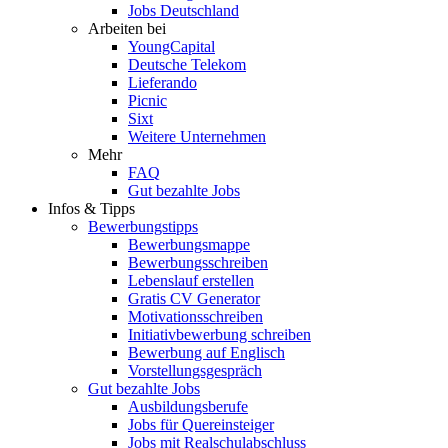
Jobs Deutschland
Arbeiten bei
YoungCapital
Deutsche Telekom
Lieferando
Picnic
Sixt
Weitere Unternehmen
Mehr
FAQ
Gut bezahlte Jobs
Infos & Tipps
Bewerbungstipps
Bewerbungsmappe
Bewerbungsschreiben
Lebenslauf erstellen
Gratis CV Generator
Motivationsschreiben
Initiativbewerbung schreiben
Bewerbung auf Englisch
Vorstellungsgespräch
Gut bezahlte Jobs
Ausbildungsberufe
Jobs für Quereinsteiger
Jobs mit Realschulabschluss