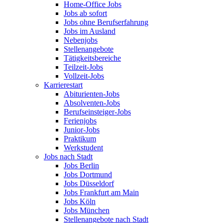
Home-Office Jobs
Jobs ab sofort
Jobs ohne Berufserfahrung
Jobs im Ausland
Nebenjobs
Stellenangebote
Tätigkeitsbereiche
Teilzeit-Jobs
Vollzeit-Jobs
Karrierestart
Abiturienten-Jobs
Absolventen-Jobs
Berufseinsteiger-Jobs
Ferienjobs
Junior-Jobs
Praktikum
Werkstudent
Jobs nach Stadt
Jobs Berlin
Jobs Dortmund
Jobs Düsseldorf
Jobs Frankfurt am Main
Jobs Köln
Jobs München
Stellenangebote nach Stadt