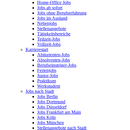
Home-Office Jobs
Jobs ab sofort
Jobs ohne Berufserfahrung
Jobs im Ausland
Nebenjobs
Stellenangebote
Tätigkeitsbereiche
Teilzeit-Jobs
Vollzeit-Jobs
Karrierestart
Abiturienten-Jobs
Absolventen-Jobs
Berufseinsteiger-Jobs
Ferienjobs
Junior-Jobs
Praktikum
Werkstudent
Jobs nach Stadt
Jobs Berlin
Jobs Dortmund
Jobs Düsseldorf
Jobs Frankfurt am Main
Jobs Köln
Jobs München
Stellenangebote nach Stadt