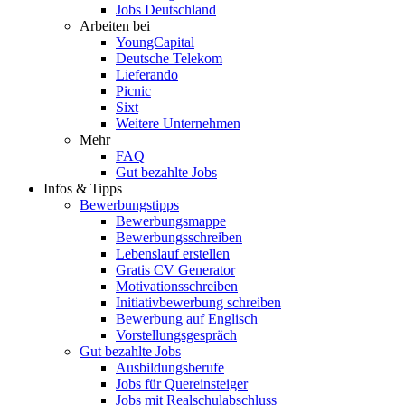
Jobs Deutschland
Arbeiten bei
YoungCapital
Deutsche Telekom
Lieferando
Picnic
Sixt
Weitere Unternehmen
Mehr
FAQ
Gut bezahlte Jobs
Infos & Tipps
Bewerbungstipps
Bewerbungsmappe
Bewerbungsschreiben
Lebenslauf erstellen
Gratis CV Generator
Motivationsschreiben
Initiativbewerbung schreiben
Bewerbung auf Englisch
Vorstellungsgespräch
Gut bezahlte Jobs
Ausbildungsberufe
Jobs für Quereinsteiger
Jobs mit Realschulabschluss