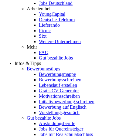
Jobs Deutschland
Arbeiten bei
YoungCapital
Deutsche Telekom
Lieferando
Picnic
Sixt
Weitere Unternehmen
Mehr
FAQ
Gut bezahlte Jobs
Infos & Tipps
Bewerbungstipps
Bewerbungsmappe
Bewerbungsschreiben
Lebenslauf erstellen
Gratis CV Generator
Motivationsschreiben
Initiativbewerbung schreiben
Bewerbung auf Englisch
Vorstellungsgespräch
Gut bezahlte Jobs
Ausbildungsberufe
Jobs für Quereinsteiger
Jobs mit Realschulabschluss