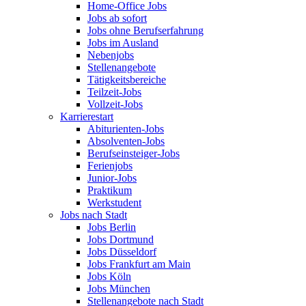
Home-Office Jobs
Jobs ab sofort
Jobs ohne Berufserfahrung
Jobs im Ausland
Nebenjobs
Stellenangebote
Tätigkeitsbereiche
Teilzeit-Jobs
Vollzeit-Jobs
Karrierestart
Abiturienten-Jobs
Absolventen-Jobs
Berufseinsteiger-Jobs
Ferienjobs
Junior-Jobs
Praktikum
Werkstudent
Jobs nach Stadt
Jobs Berlin
Jobs Dortmund
Jobs Düsseldorf
Jobs Frankfurt am Main
Jobs Köln
Jobs München
Stellenangebote nach Stadt