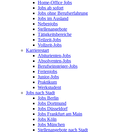
Home-Office Jobs
Jobs ab sofort
Jobs ohne Berufserfahrung
Jobs im Ausland
Nebenjobs
Stellenangebote
Tätigkeitsbereiche
Teilzeit-Jobs
Vollzeit-Jobs
Karrierestart
Abiturienten-Jobs
Absolventen-Jobs
Berufseinsteiger-Jobs
Ferienjobs
Junior-Jobs
Praktikum
Werkstudent
Jobs nach Stadt
Jobs Berlin
Jobs Dortmund
Jobs Düsseldorf
Jobs Frankfurt am Main
Jobs Köln
Jobs München
Stellenangebote nach Stadt