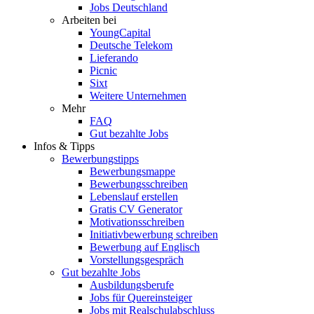
Jobs Deutschland
Arbeiten bei
YoungCapital
Deutsche Telekom
Lieferando
Picnic
Sixt
Weitere Unternehmen
Mehr
FAQ
Gut bezahlte Jobs
Infos & Tipps
Bewerbungstipps
Bewerbungsmappe
Bewerbungsschreiben
Lebenslauf erstellen
Gratis CV Generator
Motivationsschreiben
Initiativbewerbung schreiben
Bewerbung auf Englisch
Vorstellungsgespräch
Gut bezahlte Jobs
Ausbildungsberufe
Jobs für Quereinsteiger
Jobs mit Realschulabschluss