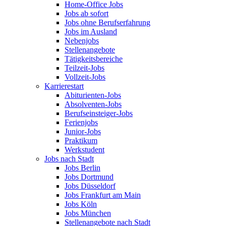
Home-Office Jobs
Jobs ab sofort
Jobs ohne Berufserfahrung
Jobs im Ausland
Nebenjobs
Stellenangebote
Tätigkeitsbereiche
Teilzeit-Jobs
Vollzeit-Jobs
Karrierestart
Abiturienten-Jobs
Absolventen-Jobs
Berufseinsteiger-Jobs
Ferienjobs
Junior-Jobs
Praktikum
Werkstudent
Jobs nach Stadt
Jobs Berlin
Jobs Dortmund
Jobs Düsseldorf
Jobs Frankfurt am Main
Jobs Köln
Jobs München
Stellenangebote nach Stadt