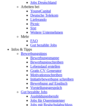
Jobs Deutschland
Arbeiten bei
YoungCapital
Deutsche Telekom
Lieferando
Picnic
Sixt
Weitere Unternehmen
Mehr
FAQ
Gut bezahlte Jobs
Infos & Tipps
Bewerbungstipps
Bewerbungsmappe
Bewerbungsschreiben
Lebenslauf erstellen
Gratis CV Generator
Motivationsschreiben
Initiativbewerbung schreiben
Bewerbung auf Englisch
Vorstellungsgespräch
Gut bezahlte Jobs
Ausbildungsberufe
Jobs für Quereinsteiger
Jobs mit Realschulabschluss