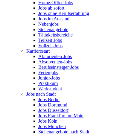
Home-Office Jobs
Jobs ab sofort
Jobs ohne Berufserfahrung
Jobs im Ausland
Nebenjobs
Stellenangebote
Tätigkeitsbereiche
Teilzeit-Jobs
Vollzeit-Jobs
Karrierestart
Abiturienten-Jobs
Absolventen-Jobs
Berufseinsteiger-Jobs
Ferienjobs
Junior-Jobs
Praktikum
Werkstudent
Jobs nach Stadt
Jobs Berlin
Jobs Dortmund
Jobs Düsseldorf
Jobs Frankfurt am Main
Jobs Köln
Jobs München
Stellenangebote nach Stadt