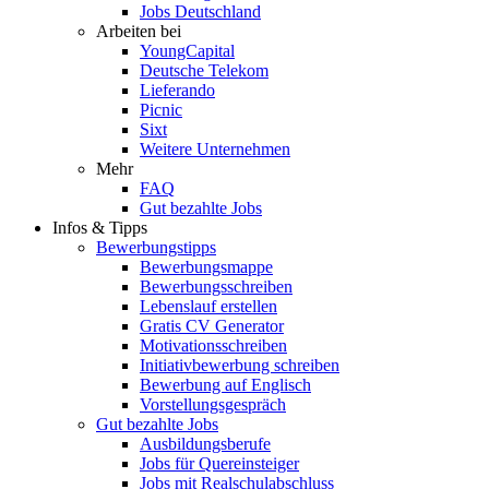
Jobs Deutschland
Arbeiten bei
YoungCapital
Deutsche Telekom
Lieferando
Picnic
Sixt
Weitere Unternehmen
Mehr
FAQ
Gut bezahlte Jobs
Infos & Tipps
Bewerbungstipps
Bewerbungsmappe
Bewerbungsschreiben
Lebenslauf erstellen
Gratis CV Generator
Motivationsschreiben
Initiativbewerbung schreiben
Bewerbung auf Englisch
Vorstellungsgespräch
Gut bezahlte Jobs
Ausbildungsberufe
Jobs für Quereinsteiger
Jobs mit Realschulabschluss