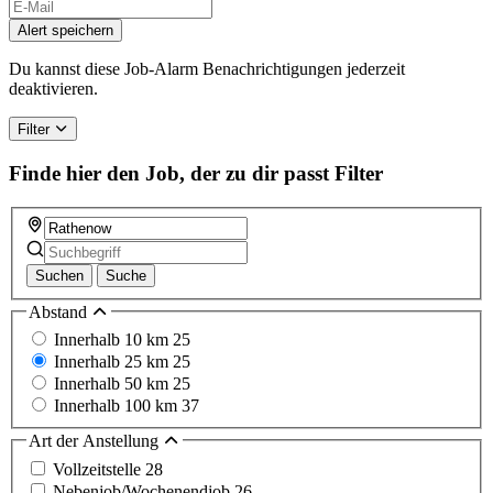
If
you
Alert speichern
are
a
Du kannst diese Job-Alarm Benachrichtigungen jederzeit
human,
deaktivieren.
ignore
this
Filter
field
Finde hier den Job, der zu dir passt
Filter
Suchen
Suche
Abstand
Innerhalb 10 km
25
Innerhalb 25 km
25
Innerhalb 50 km
25
Innerhalb 100 km
37
Art der Anstellung
Vollzeitstelle
28
Nebenjob/Wochenendjob
26