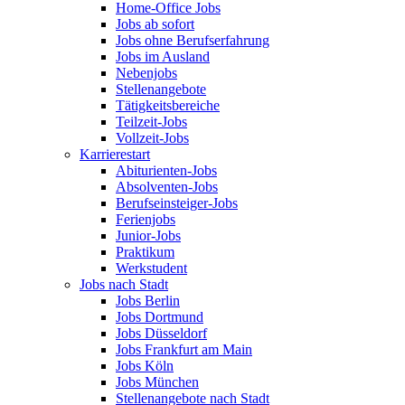
Home-Office Jobs
Jobs ab sofort
Jobs ohne Berufserfahrung
Jobs im Ausland
Nebenjobs
Stellenangebote
Tätigkeitsbereiche
Teilzeit-Jobs
Vollzeit-Jobs
Karrierestart
Abiturienten-Jobs
Absolventen-Jobs
Berufseinsteiger-Jobs
Ferienjobs
Junior-Jobs
Praktikum
Werkstudent
Jobs nach Stadt
Jobs Berlin
Jobs Dortmund
Jobs Düsseldorf
Jobs Frankfurt am Main
Jobs Köln
Jobs München
Stellenangebote nach Stadt