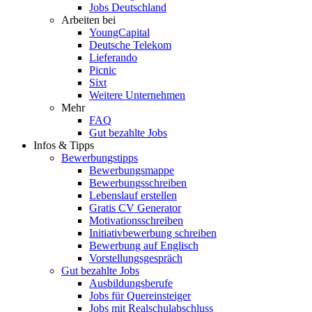
Jobs Deutschland
Arbeiten bei
YoungCapital
Deutsche Telekom
Lieferando
Picnic
Sixt
Weitere Unternehmen
Mehr
FAQ
Gut bezahlte Jobs
Infos & Tipps
Bewerbungstipps
Bewerbungsmappe
Bewerbungsschreiben
Lebenslauf erstellen
Gratis CV Generator
Motivationsschreiben
Initiativbewerbung schreiben
Bewerbung auf Englisch
Vorstellungsgespräch
Gut bezahlte Jobs
Ausbildungsberufe
Jobs für Quereinsteiger
Jobs mit Realschulabschluss