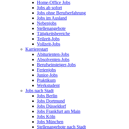
Home-Office Jobs
Jobs ab sofort
Jobs ohne Berufserfahrung
Jobs im Ausland
Nebenjobs
Stellenangebote
Tätigkeitsbereiche
Teilzeit-Jobs
Vollzeit-Jobs
Karrierestart
Abiturienten-Jobs
Absolventen-Jobs
Berufseinsteiger-Jobs
Ferienjobs
Junior-Jobs
Praktikum
Werkstudent
Jobs nach Stadt
Jobs Berlin
Jobs Dortmund
Jobs Düsseldorf
Jobs Frankfurt am Main
Jobs Köln
Jobs München
Stellenangebote nach Stadt