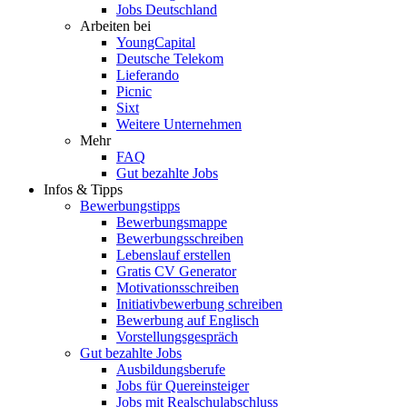
Jobs Deutschland
Arbeiten bei
YoungCapital
Deutsche Telekom
Lieferando
Picnic
Sixt
Weitere Unternehmen
Mehr
FAQ
Gut bezahlte Jobs
Infos & Tipps
Bewerbungstipps
Bewerbungsmappe
Bewerbungsschreiben
Lebenslauf erstellen
Gratis CV Generator
Motivationsschreiben
Initiativbewerbung schreiben
Bewerbung auf Englisch
Vorstellungsgespräch
Gut bezahlte Jobs
Ausbildungsberufe
Jobs für Quereinsteiger
Jobs mit Realschulabschluss