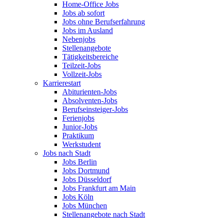
Home-Office Jobs
Jobs ab sofort
Jobs ohne Berufserfahrung
Jobs im Ausland
Nebenjobs
Stellenangebote
Tätigkeitsbereiche
Teilzeit-Jobs
Vollzeit-Jobs
Karrierestart
Abiturienten-Jobs
Absolventen-Jobs
Berufseinsteiger-Jobs
Ferienjobs
Junior-Jobs
Praktikum
Werkstudent
Jobs nach Stadt
Jobs Berlin
Jobs Dortmund
Jobs Düsseldorf
Jobs Frankfurt am Main
Jobs Köln
Jobs München
Stellenangebote nach Stadt