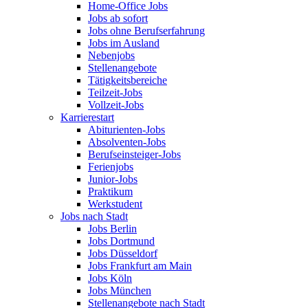
Home-Office Jobs
Jobs ab sofort
Jobs ohne Berufserfahrung
Jobs im Ausland
Nebenjobs
Stellenangebote
Tätigkeitsbereiche
Teilzeit-Jobs
Vollzeit-Jobs
Karrierestart
Abiturienten-Jobs
Absolventen-Jobs
Berufseinsteiger-Jobs
Ferienjobs
Junior-Jobs
Praktikum
Werkstudent
Jobs nach Stadt
Jobs Berlin
Jobs Dortmund
Jobs Düsseldorf
Jobs Frankfurt am Main
Jobs Köln
Jobs München
Stellenangebote nach Stadt