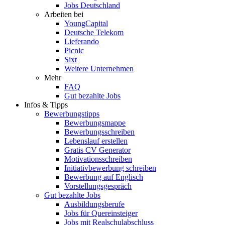
Jobs Deutschland
Arbeiten bei
YoungCapital
Deutsche Telekom
Lieferando
Picnic
Sixt
Weitere Unternehmen
Mehr
FAQ
Gut bezahlte Jobs
Infos & Tipps
Bewerbungstipps
Bewerbungsmappe
Bewerbungsschreiben
Lebenslauf erstellen
Gratis CV Generator
Motivationsschreiben
Initiativbewerbung schreiben
Bewerbung auf Englisch
Vorstellungsgespräch
Gut bezahlte Jobs
Ausbildungsberufe
Jobs für Quereinsteiger
Jobs mit Realschulabschluss