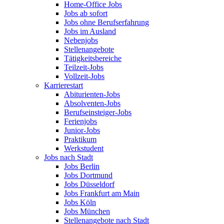
Home-Office Jobs
Jobs ab sofort
Jobs ohne Berufserfahrung
Jobs im Ausland
Nebenjobs
Stellenangebote
Tätigkeitsbereiche
Teilzeit-Jobs
Vollzeit-Jobs
Karrierestart
Abiturienten-Jobs
Absolventen-Jobs
Berufseinsteiger-Jobs
Ferienjobs
Junior-Jobs
Praktikum
Werkstudent
Jobs nach Stadt
Jobs Berlin
Jobs Dortmund
Jobs Düsseldorf
Jobs Frankfurt am Main
Jobs Köln
Jobs München
Stellenangebote nach Stadt