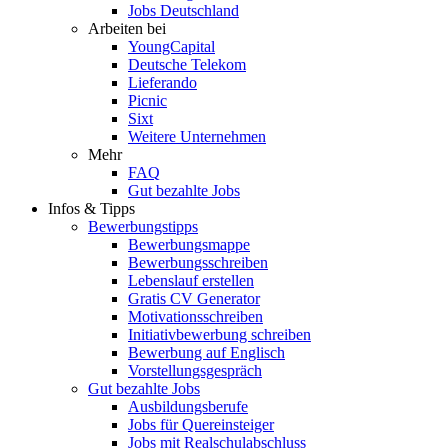
Jobs Deutschland
Arbeiten bei
YoungCapital
Deutsche Telekom
Lieferando
Picnic
Sixt
Weitere Unternehmen
Mehr
FAQ
Gut bezahlte Jobs
Infos & Tipps
Bewerbungstipps
Bewerbungsmappe
Bewerbungsschreiben
Lebenslauf erstellen
Gratis CV Generator
Motivationsschreiben
Initiativbewerbung schreiben
Bewerbung auf Englisch
Vorstellungsgespräch
Gut bezahlte Jobs
Ausbildungsberufe
Jobs für Quereinsteiger
Jobs mit Realschulabschluss