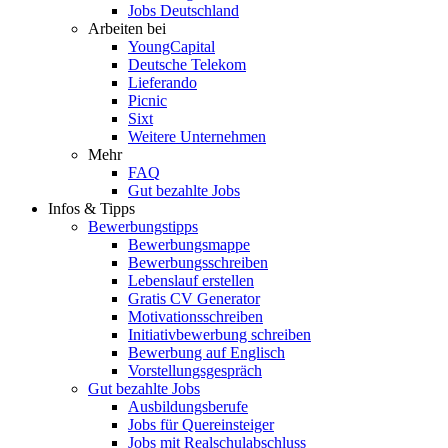
Jobs Deutschland
Arbeiten bei
YoungCapital
Deutsche Telekom
Lieferando
Picnic
Sixt
Weitere Unternehmen
Mehr
FAQ
Gut bezahlte Jobs
Infos & Tipps
Bewerbungstipps
Bewerbungsmappe
Bewerbungsschreiben
Lebenslauf erstellen
Gratis CV Generator
Motivationsschreiben
Initiativbewerbung schreiben
Bewerbung auf Englisch
Vorstellungsgespräch
Gut bezahlte Jobs
Ausbildungsberufe
Jobs für Quereinsteiger
Jobs mit Realschulabschluss