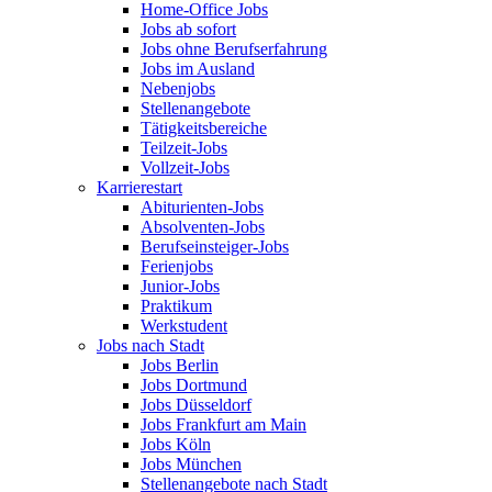
Home-Office Jobs
Jobs ab sofort
Jobs ohne Berufserfahrung
Jobs im Ausland
Nebenjobs
Stellenangebote
Tätigkeitsbereiche
Teilzeit-Jobs
Vollzeit-Jobs
Karrierestart
Abiturienten-Jobs
Absolventen-Jobs
Berufseinsteiger-Jobs
Ferienjobs
Junior-Jobs
Praktikum
Werkstudent
Jobs nach Stadt
Jobs Berlin
Jobs Dortmund
Jobs Düsseldorf
Jobs Frankfurt am Main
Jobs Köln
Jobs München
Stellenangebote nach Stadt