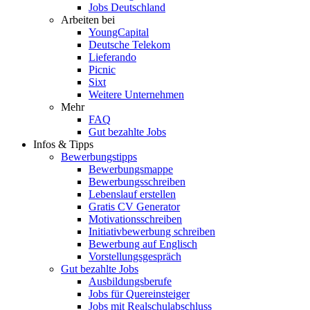
Jobs Deutschland
Arbeiten bei
YoungCapital
Deutsche Telekom
Lieferando
Picnic
Sixt
Weitere Unternehmen
Mehr
FAQ
Gut bezahlte Jobs
Infos & Tipps
Bewerbungstipps
Bewerbungsmappe
Bewerbungsschreiben
Lebenslauf erstellen
Gratis CV Generator
Motivationsschreiben
Initiativbewerbung schreiben
Bewerbung auf Englisch
Vorstellungsgespräch
Gut bezahlte Jobs
Ausbildungsberufe
Jobs für Quereinsteiger
Jobs mit Realschulabschluss