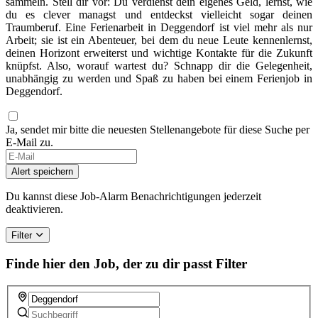
sammeln. Stell dir vor: Du verdienst dein eigenes Geld, lernst, wie
du es clever managst und entdeckst vielleicht sogar deinen
Traumberuf. Eine Ferienarbeit in Deggendorf ist viel mehr als nur
Arbeit; sie ist ein Abenteuer, bei dem du neue Leute kennenlernst,
deinen Horizont erweiterst und wichtige Kontakte für die Zukunft
knüpfst. Also, worauf wartest du? Schnapp dir die Gelegenheit,
unabhängig zu werden und Spaß zu haben bei einem Ferienjob in
Deggendorf.
Ja, sendet mir bitte die neuesten Stellenangebote für diese Suche per
E-Mail zu.
If
you
Alert speichern
are
a
Du kannst diese Job-Alarm Benachrichtigungen jederzeit
human,
deaktivieren.
ignore
this
Filter
field
Finde hier den Job, der zu dir passt
Filter