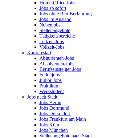
Home-Office Jobs
Jobs ab sofort
Jobs ohne Berufserfahrung
Jobs im Ausland
Nebenjobs
Stellenangebote
Tätigkeitsbereiche
Teilzeit-Jobs
Vollzeit-Jobs
Karrierestart
Abiturienten-Jobs
Absolventen-Jobs
Berufseinsteiger-Jobs
Ferienjobs
Junior-Jobs
Praktikum
Werkstudent
Jobs nach Stadt
Jobs Berlin
Jobs Dortmund
Jobs Düsseldorf
Jobs Frankfurt am Main
Jobs Köln
Jobs München
Stellenangebote nach Stadt