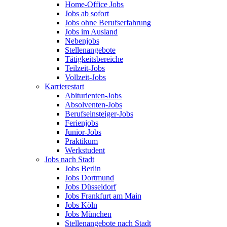
Home-Office Jobs
Jobs ab sofort
Jobs ohne Berufserfahrung
Jobs im Ausland
Nebenjobs
Stellenangebote
Tätigkeitsbereiche
Teilzeit-Jobs
Vollzeit-Jobs
Karrierestart
Abiturienten-Jobs
Absolventen-Jobs
Berufseinsteiger-Jobs
Ferienjobs
Junior-Jobs
Praktikum
Werkstudent
Jobs nach Stadt
Jobs Berlin
Jobs Dortmund
Jobs Düsseldorf
Jobs Frankfurt am Main
Jobs Köln
Jobs München
Stellenangebote nach Stadt