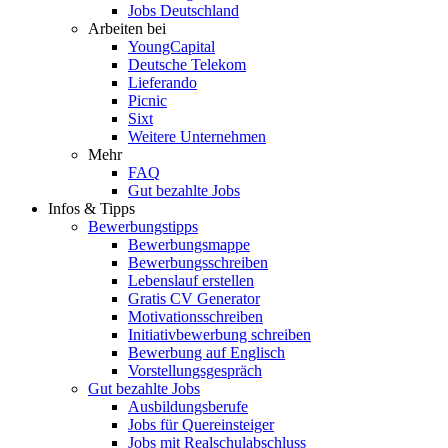
Jobs Deutschland
Arbeiten bei
YoungCapital
Deutsche Telekom
Lieferando
Picnic
Sixt
Weitere Unternehmen
Mehr
FAQ
Gut bezahlte Jobs
Infos & Tipps
Bewerbungstipps
Bewerbungsmappe
Bewerbungsschreiben
Lebenslauf erstellen
Gratis CV Generator
Motivationsschreiben
Initiativbewerbung schreiben
Bewerbung auf Englisch
Vorstellungsgespräch
Gut bezahlte Jobs
Ausbildungsberufe
Jobs für Quereinsteiger
Jobs mit Realschulabschluss