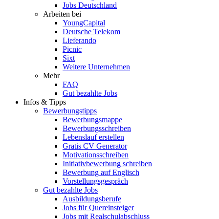
Jobs Deutschland
Arbeiten bei
YoungCapital
Deutsche Telekom
Lieferando
Picnic
Sixt
Weitere Unternehmen
Mehr
FAQ
Gut bezahlte Jobs
Infos & Tipps
Bewerbungstipps
Bewerbungsmappe
Bewerbungsschreiben
Lebenslauf erstellen
Gratis CV Generator
Motivationsschreiben
Initiativbewerbung schreiben
Bewerbung auf Englisch
Vorstellungsgespräch
Gut bezahlte Jobs
Ausbildungsberufe
Jobs für Quereinsteiger
Jobs mit Realschulabschluss