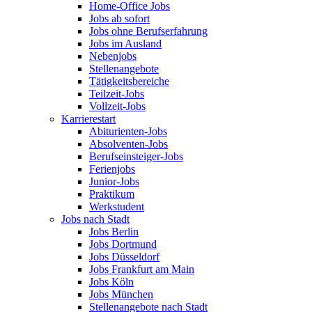
Home-Office Jobs
Jobs ab sofort
Jobs ohne Berufserfahrung
Jobs im Ausland
Nebenjobs
Stellenangebote
Tätigkeitsbereiche
Teilzeit-Jobs
Vollzeit-Jobs
Karrierestart
Abiturienten-Jobs
Absolventen-Jobs
Berufseinsteiger-Jobs
Ferienjobs
Junior-Jobs
Praktikum
Werkstudent
Jobs nach Stadt
Jobs Berlin
Jobs Dortmund
Jobs Düsseldorf
Jobs Frankfurt am Main
Jobs Köln
Jobs München
Stellenangebote nach Stadt