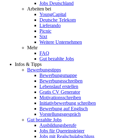
Jobs Deutschland
Arbeiten bei
YoungCapital
Deutsche Telekom
Lieferando
Picnic
Sixt
Weitere Unternehmen
Mehr
FAQ
Gut bezahlte Jobs
Infos & Tipps
Bewerbungstipps
Bewerbungsmappe
Bewerbungsschreiben
Lebenslauf erstellen
Gratis CV Generator
Motivationsschreiben
Initiativbewerbung schreiben
Bewerbung auf Englisch
Vorstellungsgespräch
Gut bezahlte Jobs
Ausbildungsberufe
Jobs für Quereinsteiger
Jobs mit Realschulabschluss