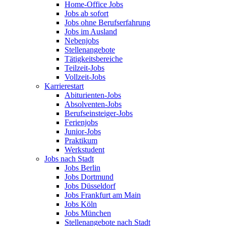
Home-Office Jobs
Jobs ab sofort
Jobs ohne Berufserfahrung
Jobs im Ausland
Nebenjobs
Stellenangebote
Tätigkeitsbereiche
Teilzeit-Jobs
Vollzeit-Jobs
Karrierestart
Abiturienten-Jobs
Absolventen-Jobs
Berufseinsteiger-Jobs
Ferienjobs
Junior-Jobs
Praktikum
Werkstudent
Jobs nach Stadt
Jobs Berlin
Jobs Dortmund
Jobs Düsseldorf
Jobs Frankfurt am Main
Jobs Köln
Jobs München
Stellenangebote nach Stadt