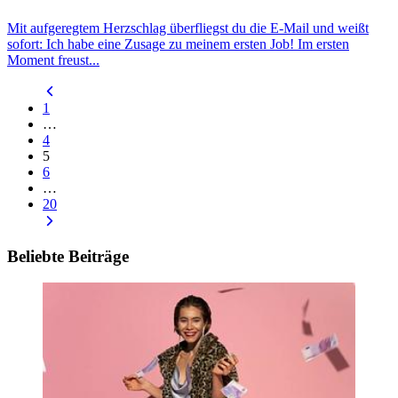
Mit aufgeregtem Herzschlag überfliegst du die E-Mail und weißt
sofort: Ich habe eine Zusage zu meinem ersten Job! Im ersten
Moment freust...
1
…
4
5
6
…
20
Beliebte Beiträge