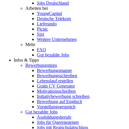
Jobs Deutschland
Arbeiten bei
YoungCapital
Deutsche Telekom
Lieferando
Picnic
Sixt
Weitere Unternehmen
Mehr
FAQ
Gut bezahlte Jobs
Infos & Tipps
Bewerbungstipps
Bewerbungsmappe
Bewerbungsschreiben
Lebenslauf erstellen
Gratis CV Generator
Motivationsschreiben
Initiativbewerbung schreiben
Bewerbung auf Englisch
Vorstellungsgespräch
Gut bezahlte Jobs
Ausbildungsberufe
Jobs für Quereinsteiger
Jobs mit Realschulabschluss