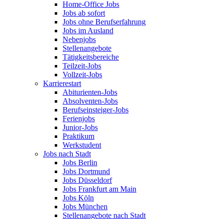
Home-Office Jobs
Jobs ab sofort
Jobs ohne Berufserfahrung
Jobs im Ausland
Nebenjobs
Stellenangebote
Tätigkeitsbereiche
Teilzeit-Jobs
Vollzeit-Jobs
Karrierestart
Abiturienten-Jobs
Absolventen-Jobs
Berufseinsteiger-Jobs
Ferienjobs
Junior-Jobs
Praktikum
Werkstudent
Jobs nach Stadt
Jobs Berlin
Jobs Dortmund
Jobs Düsseldorf
Jobs Frankfurt am Main
Jobs Köln
Jobs München
Stellenangebote nach Stadt