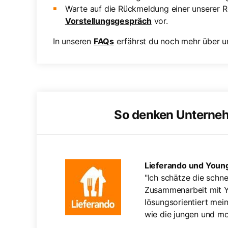
Warte auf die Rückmeldung einer unserer Re
Vorstellungsgespräch
vor.
In unseren
FAQs
erfährst du noch mehr über un
So denken Unterne
Lieferando und Young
tigen Kandidaten
"Ich schätze die sch
der Bewerber, die
Zusammenarbeit mit Y
on. Oft können
lösungsorientiert me
 anbieten."
wie die jungen und mo