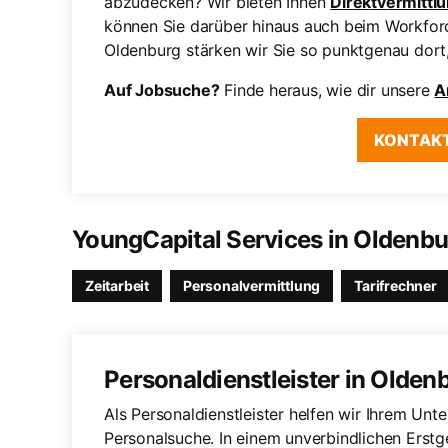
abzudecken? Wir bieten Ihnen
Direktvermittl
können Sie darüber hinaus auch beim Workforc
Oldenburg stärken wir Sie so punktgenau dort
Auf Jobsuche?
Finde heraus, wie dir unsere
A
KONTAK
YoungCapital Services in Olden
Zeitarbeit
Personalvermittlung
Tarifrechner
Personaldienstleister in Olden
Als Personaldienstleister helfen wir Ihrem Unt
Personalsuche. In einem unverbindlichen Erst