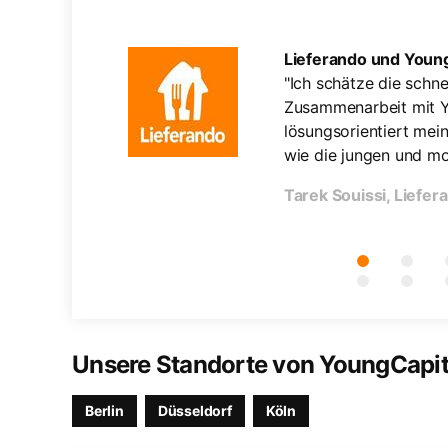
Lieferando und Young
tigen Kandidaten
"Ich schätze die sch
der Bewerber, die
Zusammenarbeit mit Y
on. Oft können
lösungsorientiert me
 anbieten."
wie die jungen und mo
Tarek Souissi, Liefer
Unsere Standorte von YoungCapit
Berlin
Düsseldorf
Köln