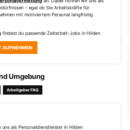
Personalvermittlung
an. Dabei richten wir uns als
edürfnissen – egal ob Sie Arbeitskräfte für
nehmen mit motiviertem Personal langfristig
g
findest du passende Zeitarbeit-Jobs in Hilden.
T AUFNEHMEN
 und Umgebung
Arbeitgeber FAQ
uns als Personaldienstleister in Hilden