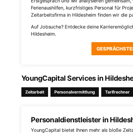
Erstgespräch und wir analysieren gemeinsam, 
Ferienaushilfen, kurzfristiges Personal für Pro
Zeitarbeitsfirma in Hildesheim finden wir die 
Auf Jobsuche? Entdecke deine Karrieremöglic
Hildesheim.
GESPRÄCHSTE
YoungCapital Services in Hildes
Zeitarbeit
Personalvermittlung
Tarifrechner
Personaldienstleister in Hilde
YoungCapital bietet Ihnen mehr als bloße Zeita