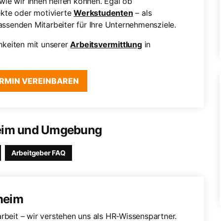
wie wir Ihnen helfen können. Egal ob
jekte oder motivierte
Werkstudenten
– als
passenden Mitarbeiter für Ihre Unternehmensziele.
hkeiten mit unserer
Arbeitsvermittlung
in
RMIN VEREINBAREN
heim und Umgebung
Arbeitgeber FAQ
sheim
rbeit – wir verstehen uns als HR-Wissenspartner.