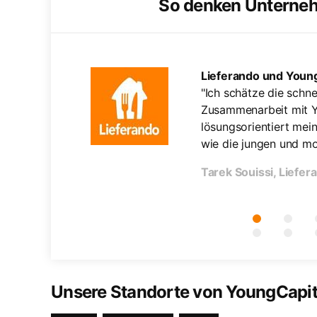
So denken Unterne
Lieferando und Young
tigen Kandidaten
"Ich schätze die sch
der Bewerber, die
Zusammenarbeit mit Y
on. Oft können
lösungsorientiert me
 anbieten."
wie die jungen und mo
Tarek Souissi, Liefer
Unsere Standorte von YoungCapit