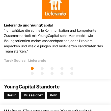
Lieferando und YoungCapital
De
"Ich schätze die schnelle Kommunikation und kompetente
"W
 %
Zusammenarbeit mit YoungCapital sehr. Man merkt, wie
ko
lösungsorientiert meine Ansprechpartner jedes Problem
Ve
anpacken und wie die jungen und motivierten Kandidaten das
Yo
Team stärken."
zu
Tarek Souissi, Lieferando
An
YoungCapital Standorte
Berlin
Düsseldorf
Köln