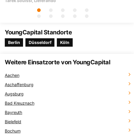
Tarek Souissi, Lieferando
An
YoungCapital Standorte
Berlin
Düsseldorf
Köln
Weitere Einsatzorte von YoungCapital
Aachen
Aschaffenburg
Augsburg
Bad Kreuznach
Bayreuth
Bielefeld
Bochum