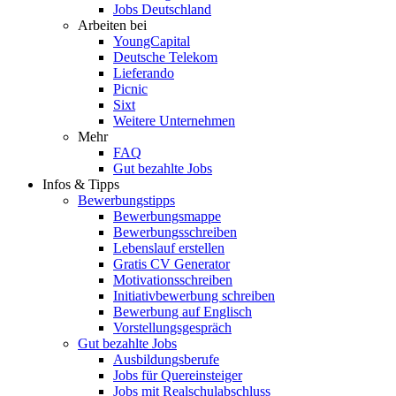
Jobs Deutschland
Arbeiten bei
YoungCapital
Deutsche Telekom
Lieferando
Picnic
Sixt
Weitere Unternehmen
Mehr
FAQ
Gut bezahlte Jobs
Infos & Tipps
Bewerbungstipps
Bewerbungsmappe
Bewerbungsschreiben
Lebenslauf erstellen
Gratis CV Generator
Motivationsschreiben
Initiativbewerbung schreiben
Bewerbung auf Englisch
Vorstellungsgespräch
Gut bezahlte Jobs
Ausbildungsberufe
Jobs für Quereinsteiger
Jobs mit Realschulabschluss