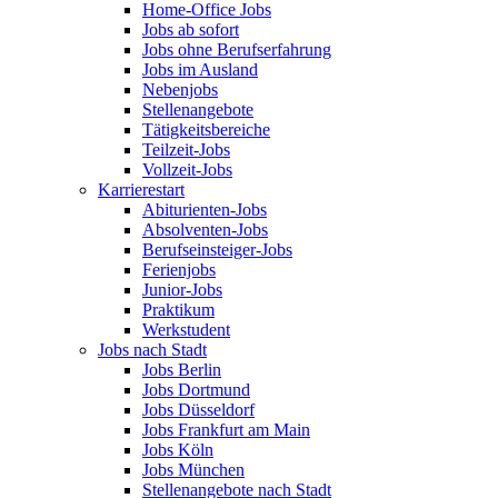
Home-Office Jobs
Jobs ab sofort
Jobs ohne Berufserfahrung
Jobs im Ausland
Nebenjobs
Stellenangebote
Tätigkeitsbereiche
Teilzeit-Jobs
Vollzeit-Jobs
Karrierestart
Abiturienten-Jobs
Absolventen-Jobs
Berufseinsteiger-Jobs
Ferienjobs
Junior-Jobs
Praktikum
Werkstudent
Jobs nach Stadt
Jobs Berlin
Jobs Dortmund
Jobs Düsseldorf
Jobs Frankfurt am Main
Jobs Köln
Jobs München
Stellenangebote nach Stadt