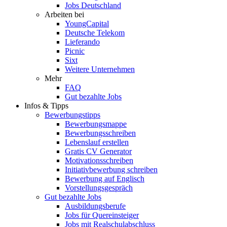
Jobs Deutschland
Arbeiten bei
YoungCapital
Deutsche Telekom
Lieferando
Picnic
Sixt
Weitere Unternehmen
Mehr
FAQ
Gut bezahlte Jobs
Infos & Tipps
Bewerbungstipps
Bewerbungsmappe
Bewerbungsschreiben
Lebenslauf erstellen
Gratis CV Generator
Motivationsschreiben
Initiativbewerbung schreiben
Bewerbung auf Englisch
Vorstellungsgespräch
Gut bezahlte Jobs
Ausbildungsberufe
Jobs für Quereinsteiger
Jobs mit Realschulabschluss