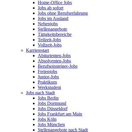
Home-Office Jobs
Jobs ab sofort
Jobs ohne Berufserfahrung
Jobs im Ausland
Nebenjobs
Stellenangebote
Tätigkeitsbereiche
Teilzeit-Jobs
Vollzeit-Jobs
Karrierestart
Abiturienten-Jobs
Absolventen-Jobs
Berufseinsteiger-Jobs
Ferienjobs
Junior-Jobs
Praktikum
Werkstudent
Jobs nach Stadt
Jobs Berlin
Jobs Dortmund
Jobs Düsseldorf
Jobs Frankfurt am Main
Jobs Köln
Jobs München
Stellenangebote nach Stadt