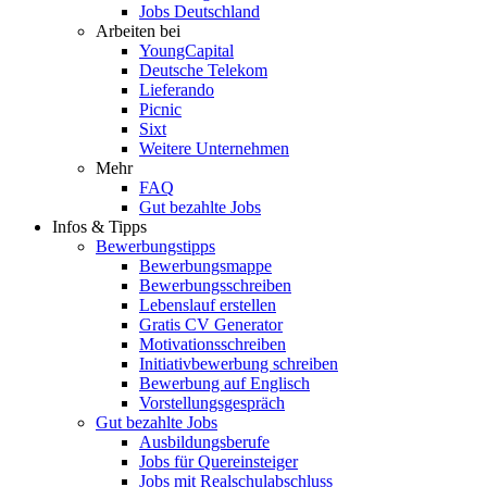
Jobs Deutschland
Arbeiten bei
YoungCapital
Deutsche Telekom
Lieferando
Picnic
Sixt
Weitere Unternehmen
Mehr
FAQ
Gut bezahlte Jobs
Infos & Tipps
Bewerbungstipps
Bewerbungsmappe
Bewerbungsschreiben
Lebenslauf erstellen
Gratis CV Generator
Motivationsschreiben
Initiativbewerbung schreiben
Bewerbung auf Englisch
Vorstellungsgespräch
Gut bezahlte Jobs
Ausbildungsberufe
Jobs für Quereinsteiger
Jobs mit Realschulabschluss