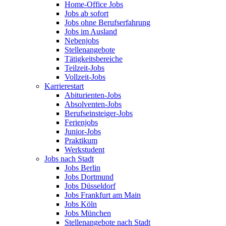
Home-Office Jobs
Jobs ab sofort
Jobs ohne Berufserfahrung
Jobs im Ausland
Nebenjobs
Stellenangebote
Tätigkeitsbereiche
Teilzeit-Jobs
Vollzeit-Jobs
Karrierestart
Abiturienten-Jobs
Absolventen-Jobs
Berufseinsteiger-Jobs
Ferienjobs
Junior-Jobs
Praktikum
Werkstudent
Jobs nach Stadt
Jobs Berlin
Jobs Dortmund
Jobs Düsseldorf
Jobs Frankfurt am Main
Jobs Köln
Jobs München
Stellenangebote nach Stadt