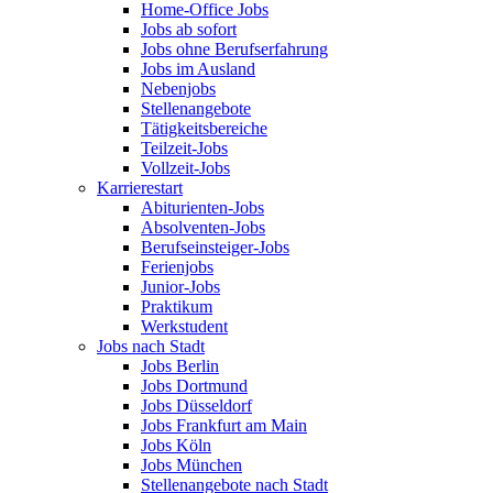
Home-Office Jobs
Jobs ab sofort
Jobs ohne Berufserfahrung
Jobs im Ausland
Nebenjobs
Stellenangebote
Tätigkeitsbereiche
Teilzeit-Jobs
Vollzeit-Jobs
Karrierestart
Abiturienten-Jobs
Absolventen-Jobs
Berufseinsteiger-Jobs
Ferienjobs
Junior-Jobs
Praktikum
Werkstudent
Jobs nach Stadt
Jobs Berlin
Jobs Dortmund
Jobs Düsseldorf
Jobs Frankfurt am Main
Jobs Köln
Jobs München
Stellenangebote nach Stadt