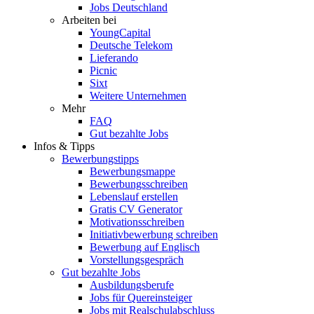
Jobs Deutschland
Arbeiten bei
YoungCapital
Deutsche Telekom
Lieferando
Picnic
Sixt
Weitere Unternehmen
Mehr
FAQ
Gut bezahlte Jobs
Infos & Tipps
Bewerbungstipps
Bewerbungsmappe
Bewerbungsschreiben
Lebenslauf erstellen
Gratis CV Generator
Motivationsschreiben
Initiativbewerbung schreiben
Bewerbung auf Englisch
Vorstellungsgespräch
Gut bezahlte Jobs
Ausbildungsberufe
Jobs für Quereinsteiger
Jobs mit Realschulabschluss