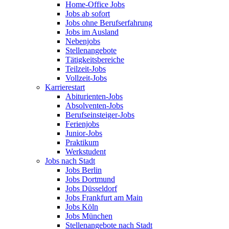
Home-Office Jobs
Jobs ab sofort
Jobs ohne Berufserfahrung
Jobs im Ausland
Nebenjobs
Stellenangebote
Tätigkeitsbereiche
Teilzeit-Jobs
Vollzeit-Jobs
Karrierestart
Abiturienten-Jobs
Absolventen-Jobs
Berufseinsteiger-Jobs
Ferienjobs
Junior-Jobs
Praktikum
Werkstudent
Jobs nach Stadt
Jobs Berlin
Jobs Dortmund
Jobs Düsseldorf
Jobs Frankfurt am Main
Jobs Köln
Jobs München
Stellenangebote nach Stadt