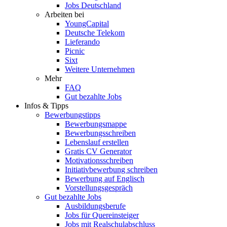
Jobs Deutschland
Arbeiten bei
YoungCapital
Deutsche Telekom
Lieferando
Picnic
Sixt
Weitere Unternehmen
Mehr
FAQ
Gut bezahlte Jobs
Infos & Tipps
Bewerbungstipps
Bewerbungsmappe
Bewerbungsschreiben
Lebenslauf erstellen
Gratis CV Generator
Motivationsschreiben
Initiativbewerbung schreiben
Bewerbung auf Englisch
Vorstellungsgespräch
Gut bezahlte Jobs
Ausbildungsberufe
Jobs für Quereinsteiger
Jobs mit Realschulabschluss