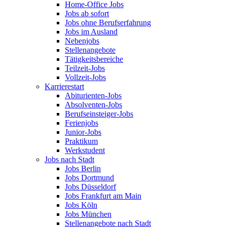
Home-Office Jobs
Jobs ab sofort
Jobs ohne Berufserfahrung
Jobs im Ausland
Nebenjobs
Stellenangebote
Tätigkeitsbereiche
Teilzeit-Jobs
Vollzeit-Jobs
Karrierestart
Abiturienten-Jobs
Absolventen-Jobs
Berufseinsteiger-Jobs
Ferienjobs
Junior-Jobs
Praktikum
Werkstudent
Jobs nach Stadt
Jobs Berlin
Jobs Dortmund
Jobs Düsseldorf
Jobs Frankfurt am Main
Jobs Köln
Jobs München
Stellenangebote nach Stadt