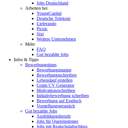
Jobs Deutschland
Arbeiten bei
YoungCapital
Deutsche Telekom
Lieferando
Picnic
Sixt
Weitere Unternehmen
Mehr
FAQ
Gut bezahlte Jobs
Infos & Tipps
Bewerbungstipps
Bewerbungsmappe
Bewerbungsschreiben
Lebenslauf erstellen
Gratis CV Generator
Motivationsschreiben
Initiativbewerbung schreiben
Bewerbung auf Englisch
Vorstellungsgespräch
Gut bezahlte Jobs
Ausbildungsberufe
Jobs für Quereinsteiger
Jobs mit Realschulabschluss